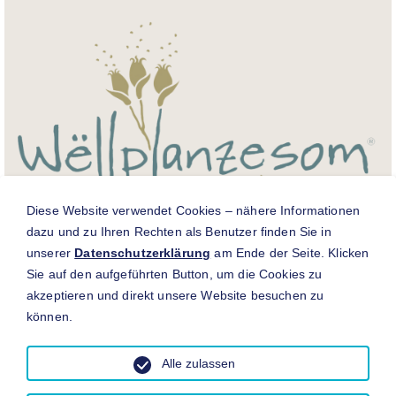
Diese Website verwendet Cookies – nähere Informationen
dazu und zu Ihren Rechten als Benutzer finden Sie in
Für weitere Informationen zur luxemburgischen
unserer
Datenschutzerklärung
am Ende der Seite. Klicken
Wildpflanzensaatgut-Produktion und Zertifizierung
Sie auf den aufgeführten Button, um die Cookies zu
„Wëllplanzesom Lëtzebuerg“ besuchen Sie
www.wellplanzen.lu
.
akzeptieren und direkt unsere Website besuchen zu
Bezug von Kleinmengen für Luxemburg:
können.
Für Bestellungen im Wert unter 128,40€ (inkl. MwSt.) wenden
Sie sich bitte an die Vertriebspartner in Luxemburg.
Alle zulassen
https://wellplanzen.lu/verkaufsstellen-der-lux-mischungen/