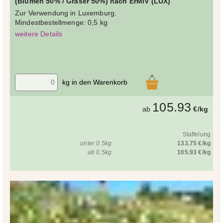
(Blumen 50% / Gräser 50%) nach ErMiV (LUX)
Zur Verwendung in Luxemburg.
Mindestbestellmenge: 0,5 kg
weitere Details
kg in den Warenkorb
105.93
ab
€/kg
Staffelung
unter 0.5kg
133.75 €/kg
ab 0.5kg
105.93 €/kg