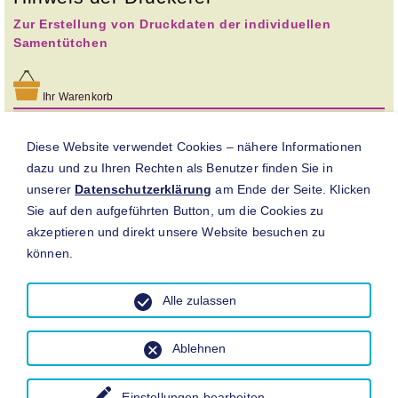
Zur Erstellung von Druckdaten der individuellen
Samentütchen
Ihr Warenkorb
Noch keine Produkte im Warenkorb
Diese Website verwendet Cookies – nähere Informationen
Bitte beachten Sie:
dazu und zu Ihren Rechten als Benutzer finden Sie in
Preise verstehen sich inkl. MwSt. zzgl.
Versandkosten
.
unserer
Datenschutzerklärung
am Ende der Seite. Klicken
Sie auf den aufgeführten Button, um die Cookies zu
Mindestbestellwert (temporär): 64,20 € in Summe und 4,28
akzeptieren und direkt unsere Website besuchen zu
€ je Artikel.
können.
Lieferzeit derzeit: 1-2 Wochen
Alle zulassen
Sedumsprossen sind ab Mai in Kg-Schritten bestellbar.
Ablehnen
Einstellungen bearbeiten
...