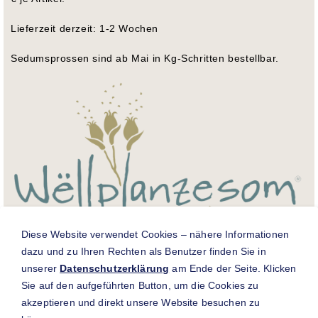
Lieferzeit derzeit: 1-2 Wochen
Sedumsprossen sind ab Mai in Kg-Schritten bestellbar.
Diese Website verwendet Cookies – nähere Informationen
dazu und zu Ihren Rechten als Benutzer finden Sie in
Für weitere Informationen zur luxemburgischen
unserer
Datenschutzerklärung
am Ende der Seite. Klicken
Wildpflanzensaatgut-Produktion und Zertifizierung
Sie auf den aufgeführten Button, um die Cookies zu
„Wëllplanzesom Lëtzebuerg“ besuchen Sie
www.wellplanzen.lu
.
akzeptieren und direkt unsere Website besuchen zu
Bezug von Kleinmengen für Luxemburg: