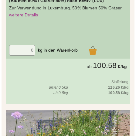
(Blumen 50% / Gräser 50%) nach ErMiV (LUX)
Zur Verwendung in Luxemburg. 50% Blumen 50% Gräser
weitere Details
kg in den Warenkorb
100.58
ab
€/kg
Staffelung
unter 0.5kg
126.26 €/kg
ab 0.5kg
100.58 €/kg