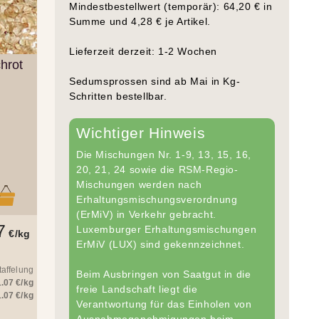
Mindestbestellwert (temporär): 64,20 € in
Summe und 4,28 € je Artikel.
Lieferzeit derzeit: 1-2 Wochen
hrot
Sedumsprossen sind ab Mai in Kg-
Schritten bestellbar.
Wichtiger Hinweis
Die Mischungen Nr. 1-9, 13, 15, 16,
20, 21, 24 sowie die RSM-Regio-
Mischungen werden nach
b
Erhaltungsmischungsverordnung
(ErMiV) in Verkehr gebracht.
7
Luxemburger Erhaltungsmischungen
€/kg
ErMiV (LUX) sind gekennzeichnet.
taffelung
Beim Ausbringen von Saatgut in die
1.07 €/kg
freie Landschaft liegt die
1.07 €/kg
Verantwortung für das Einholen von
Ausnahmegenehmigungen beim