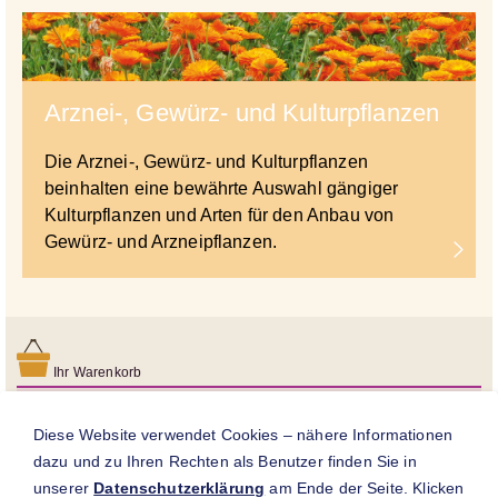
Arznei-, Gewürz- und Kulturpflanzen
Die Arznei-, Gewürz- und Kulturpflanzen
beinhalten eine bewährte Auswahl gängiger
Kulturpflanzen und Arten für den Anbau von
Gewürz- und Arzneipflanzen.
Ihr Warenkorb
Noch keine Produkte im Warenkorb
Diese Website verwendet Cookies – nähere Informationen
Bitte beachten Sie:
dazu und zu Ihren Rechten als Benutzer finden Sie in
Preise verstehen sich inkl. MwSt. zzgl.
Versandkosten
.
unserer
Datenschutzerklärung
am Ende der Seite. Klicken