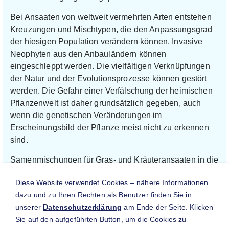
Bei Ansaaten von weltweit vermehrten Arten entstehen
Kreuzungen und Mischtypen, die den Anpassungsgrad
der hiesigen Population verändern können. Invasive
Neophyten aus den Anbauländern können
eingeschleppt werden. Die vielfältigen Verknüpfungen
der Natur und der Evolutionsprozesse können gestört
werden. Die Gefahr einer Verfälschung der heimischen
Pflanzenwelt ist daher grundsätzlich gegeben, auch
wenn die genetischen Veränderungen im
Erscheinungsbild der Pflanze meist nicht zu erkennen
sind.
Samenmischungen für Gras- und Kräuteransaaten in die
freie Landschaft, wie z.B. Straßenbegleitgrün oder
Diese Website verwendet Cookies – nähere Informationen
Uferböschungen, sollen deshalb nach § 40 Abs. 4
dazu und zu Ihren Rechten als Benutzer finden Sie in
BNatschG aus regionaler Herkunft stammen.
unserer
Datenschutzerklärung
am Ende der Seite. Klicken
Die gesicherte Herkunft ist deshalb ein
Sie auf den aufgeführten Button, um die Cookies zu
Qualitätskriterium bei der Ausschreibung.