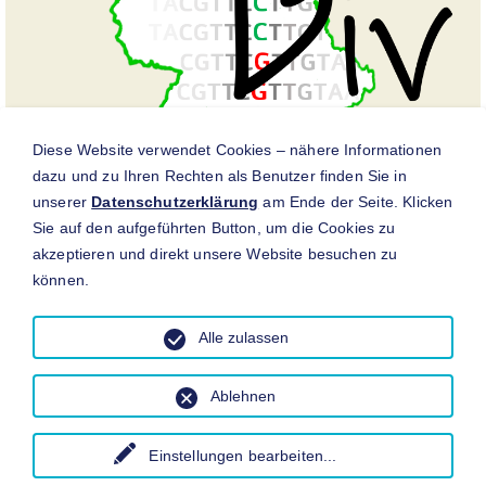
Diese Website verwendet Cookies – nähere Informationen
dazu und zu Ihren Rechten als Benutzer finden Sie in
unserer
Datenschutzerklärung
am Ende der Seite. Klicken
Sie auf den aufgeführten Button, um die Cookies zu
akzeptieren und direkt unsere Website besuchen zu
Quellenangabe: Durka, W., Michalski, S.G., Höfner, J. und das
können.
RegioDiv-Konsortium (2024): RegioDiv - Genetische Vielfalt
krautiger Pflanzenarten in Deutschland und Empfehlungen für
die Regiosaatgut-Praxis. BfN Schriften, Heftnummer 687.
Alle zulassen
https://www.bfn.de/publikationen?f[0]=type:publication_bfn
Ablehnen
Einstellungen bearbeiten
...