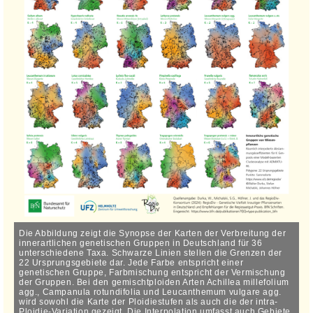
Die Abbildung zeigt die Synopse der Karten der Verbreitung der
innerartlichen genetischen Gruppen in Deutschland für 36
unterschiedene Taxa. Schwarze Linien stellen die Grenzen der
22 Ursprungsgebiete dar. Jede Farbe entspricht einer
genetischen Gruppe, Farbmischung entspricht der Vermischung
der Gruppen. Bei den gemischtploiden Arten Achillea millefolium
agg., Campanula rotundifolia und Leucanthemum vulgare agg.
wird sowohl die Karte der Ploidiestufen als auch die der intra-
Ploidie-Variation gezeigt. Die Interpolation umfasst auch Gebiete,