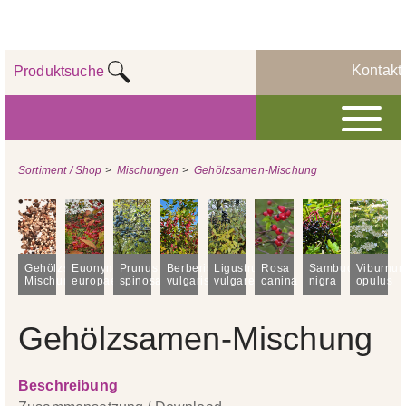
Kontakt
Produktsuche
Sortiment / Shop
>
Mischungen
>
Gehölzsamen-Mischung
Gehölzsamen-
Euonymus
Prunus
Berberis
Ligustrum
Rosa
Sambucus
Viburnu
Mischung
europaeus
spinosa
vulgaris
vulgare
canina
nigra
opulus
Gehölzsamen-Mischung
Beschreibung