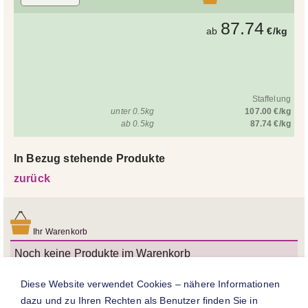
87.74
ab
€/kg
Staffelung
unter 0.5kg
107.00 €/kg
ab 0.5kg
87.74 €/kg
In Bezug stehende Produkte
zurück
Ihr Warenkorb
Noch keine Produkte im Warenkorb
Bitte beachten Sie:
Diese Website verwendet Cookies – nähere Informationen
dazu und zu Ihren Rechten als Benutzer finden Sie in
Preise verstehen sich inkl. MwSt. zzgl.
Versandkosten
.