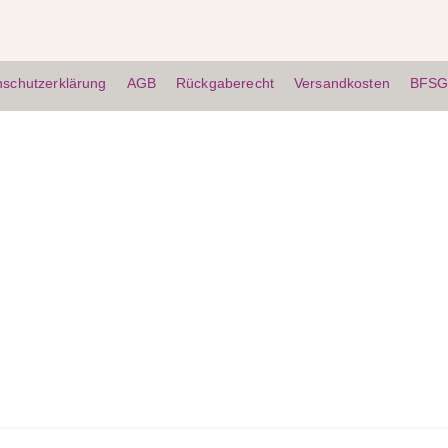
nschutzerklärung
AGB
Rückgaberecht
Versandkosten
BFS