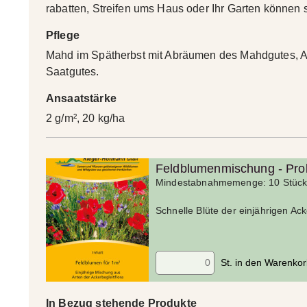
rabatten, Streifen ums Haus oder Ihr Garten können 
Pflege
Mahd im Spätherbst mit Abräumen des Mahdgutes, A
Saatgutes.
Ansaatstärke
2 g/m², 20 kg/ha
Feldblumenmischung - Prob
Mindestabnahmemenge: 10 Stüc
Schnelle Blüte der einjährigen Ack
St. in den Warenko
In Bezug stehende Produkte