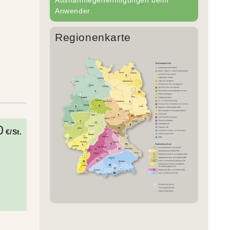
Anwender.
Regionenkarte
0
€/St.