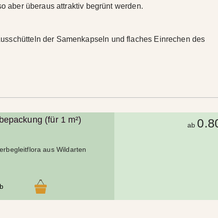
so aber überaus attraktiv begrünt werden.
usschütteln der Samenkapseln und flaches Einrechen des
epackung (für 1 m²)
0.8
ab
k
erbegleitflora aus Wildarten
rb