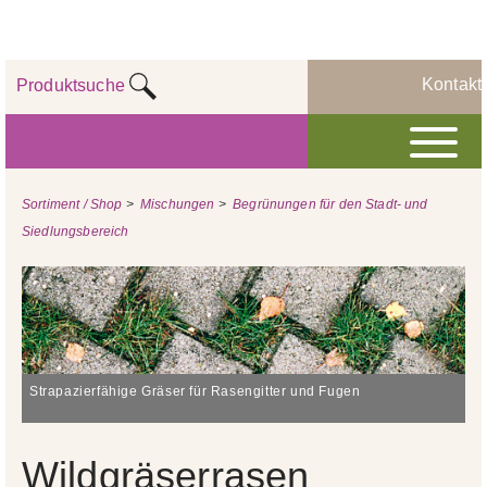
Kontakt
Produktsuche
Sortiment / Shop
>
Mischungen
>
Begrünungen für den Stadt- und
Siedlungsbereich
Strapazierfähige Gräser für Rasengitter und Fugen
Wildgräserrasen