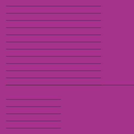
Übersicht
Informationen
LUX - Blumenwiese
LUX - Bunter Saum & Schmetterlingspflanzen
LUX - Blühender Schotterrasen
LUX - Blühstreifen, einjährig
LUX - Buntbrache, mehrj.
LUX - Glatthaferwiese
LUX - Basismischung
LUX - Fugenmischung
LUX - Schattsaum
Wiederherstellungsmethoden bei Wildschäden
RSM-Regio-Mischungen (nach ErMiV)
Übersicht
Informationen
RSM-Regio Grundmischung
RSM-Regio mager-sauer
RSM-Regio mager-basisch
RSM-Regio feucht