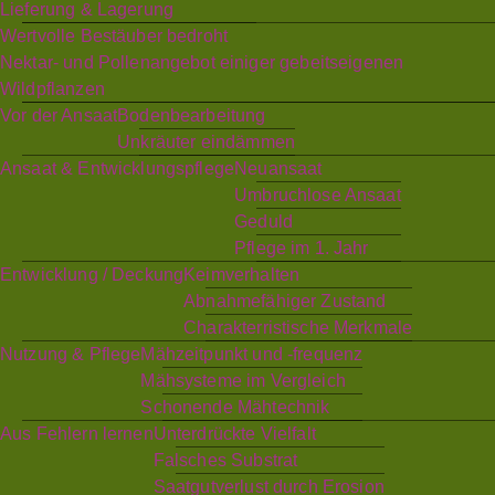
Lieferung & Lagerung
Wertvolle Bestäuber bedroht
Nektar- und Pollenangebot einiger gebeitseigenen
Wildpflanzen
Vor der Ansaat
Bodenbearbeitung
Unkräuter eindämmen
Ansaat & Entwicklungspflege
Neuansaat
Umbruchlose Ansaat
Geduld
Pflege im 1. Jahr
Entwicklung / Deckung
Keimverhalten
Abnahmefähiger Zustand
Charakterristische Merkmale
Nutzung & Pflege
Mähzeitpunkt und -frequenz
Mähsysteme im Vergleich
Schonende Mähtechnik
Aus Fehlern lernen
Unterdrückte Vielfalt
Falsches Substrat
Saatgutverlust durch Erosion