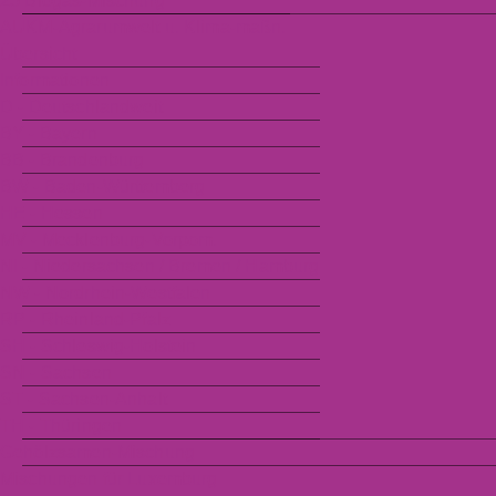
25 Biogas-Mischung
AUKM-Agrarumwelt u. Klima-maßn.
Übersicht
Informationen
D - Deutschlandweit
BY - Bayern
BB - Brandenburg
BW - Baden-Württemberg
HE - Hessen
MV - Mecklenburg-Vorpom.
NI - Niedersachsen / Bremen / Hamburg
NW - Nordrhein-Westfalen
RP - Rheinland-Pfalz
SH - Schleswig-Holstein
SN - Sachsen
ST - Sachsen-Anhalt
TH - Thüringen
Gehölzsamen-Mischung
Mischungen für Luxemburg