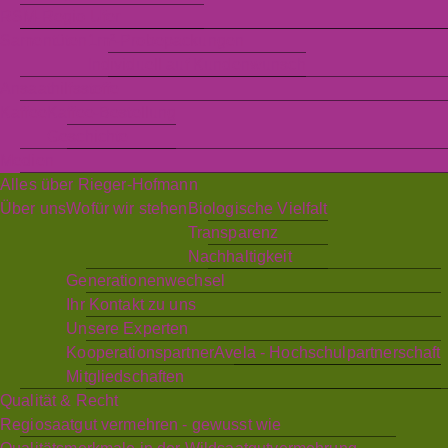
RSM-Regio Ufer
Samentüten
1m²-Probepackungen
Individuell auf Kundenwunsch
Ansaathilfsstoffe
Kaffee
Kaffee-Bestellung
Geschichte
Medien
Alles über Rieger-Hofmann
Über uns
Wofür wir stehen
Biologische Vielfalt
Transparenz
Nachhaltigkeit
Generationenwechsel
Ihr Kontakt zu uns
Unsere Experten
Kooperationspartner
Avela - Hochschulpartnerschaft
Mitgliedschaften
Qualität & Recht
Regiosaatgut vermehren - gewusst wie