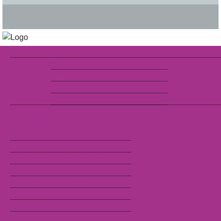
Sortiment / Shop
Einzelarten
Blumen
Gräser
Gehölze
Arznei-, Gewürz und Kulturpflanzen
Mischungen
Wiesen und Säume für die freie Landschaft
01 Blumenwiese
02 Frischwiese/Fettwiese
03 Böschungen, Str.begleitgrün
04 Bankettmischung, salzvertr.
05 Mager- und Sandrasen
06 Feuchtwiese
07 Ufersaum
08 Schmetterlings-Wildbienen-Saum