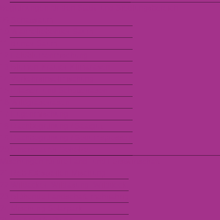
Begrünungen für den Stadt- und Siedlungsbereich
09 Schattsaum
10 Wärmeliebender Saum
11 Bunter Saum
12 Feldblumenmischung
13 Blumen-Kräuter-Klimarasen
14 Verkehrsinselmischung
15 Pflaster- und Schotterrasen
16 Wildgräserrasen
17 Fugenmischung
18 Dachbegrünung / Saatgut
19 Dachbegrünung / Sedumsprossen
20 Untersaat für Gehölze
Mischungen für die Land- und Forstwirtschaft
21 Reb-/Obstzeilen-Mischung
22 Wildacker–Wildäsung–Wilddeck.
23 Blühende Landschaft, mehrjährig
24 Mischung Solarpark