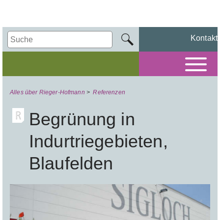
Kontakt
Alles über Rieger-Hofmann
>
Referenzen
Begrünung in
Indurtriegebieten,
Blaufelden