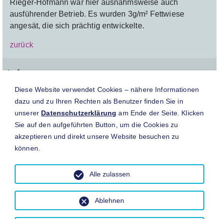
Rieger-Hofmann war hier ausnahmsweise auch
ausführender Betrieb. Es wurden 3g/m² Fettwiese
angesät, die sich prächtig entwickelte.
zurück
Info
Diese Website verwendet Cookies – nähere Informationen
Begrünung in Indurtriegebieten,
dazu und zu Ihren Rechten als Benutzer finden Sie in
Blaufelden
unserer
Datenschutzerklärung
am Ende der Seite. Klicken
Bauherr
Sie auf den aufgeführten Button, um die Cookies zu
Planer
akzeptieren und direkt unsere Website besuchen zu
können.
Aussaatjahr
2003
Mischung
Alle zulassen
3g/m² Fettwiese
Ablehnen