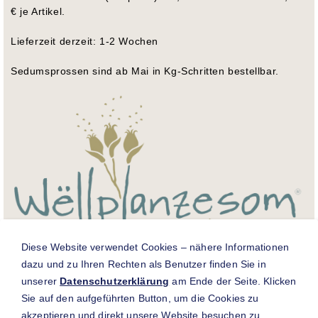
€ je Artikel.
Lieferzeit derzeit: 1-2 Wochen
Sedumsprossen sind ab Mai in Kg-Schritten bestellbar.
Diese Website verwendet Cookies – nähere Informationen
dazu und zu Ihren Rechten als Benutzer finden Sie in
Für weitere Informationen zur luxemburgischen
unserer
Datenschutzerklärung
am Ende der Seite. Klicken
Wildpflanzensaatgut-Produktion und Zertifizierung
Sie auf den aufgeführten Button, um die Cookies zu
„Wëllplanzesom Lëtzebuerg“ besuchen Sie
www.wellplanzen.lu
.
akzeptieren und direkt unsere Website besuchen zu