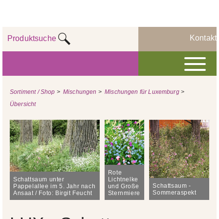
Kontakt
Produktsuche
Sortiment / Shop
>
Mischungen
>
Mischungen für Luxemburg
>
Übersicht
Rote
Schattsaum unter
Lichtnelke
Schattsaum -
Pappelallee im 5. Jahr nach
und Große
Sommeraspekt
Ansaat / Foto: Birgit Feucht
Sternmiere