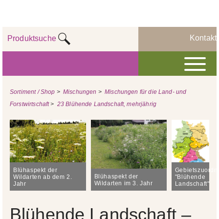
Kontakt
Produktsuche
Sortiment / Shop
>
Mischungen
>
Mischungen für die Land- und
Forstwirtschaft
>
23 Blühende Landschaft, mehrjährig
Blühaspekt der
Gebietszuordn
Blühaspekt der
Wildarten ab dem 2.
"Blühende
Wildarten im 3. Jahr
Jahr
Landschaft"
Blühende Landschaft –