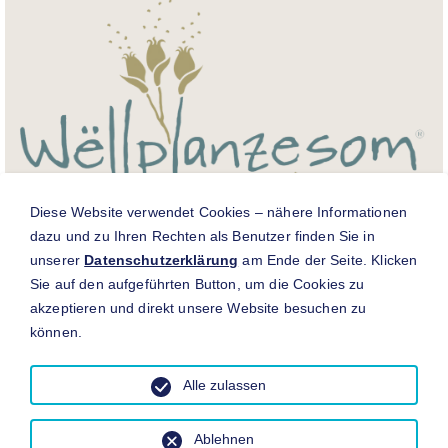
Diese Website verwendet Cookies – nähere Informationen
dazu und zu Ihren Rechten als Benutzer finden Sie in
Für weitere Informationen zur luxemburgischen
unserer
Datenschutzerklärung
am Ende der Seite. Klicken
Wildpflanzensaatgut-Produktion und Zertifizierung
Sie auf den aufgeführten Button, um die Cookies zu
„Wëllplanzesom Lëtzebuerg“ besuchen Sie
www.wellplanzen.lu
.
akzeptieren und direkt unsere Website besuchen zu
Bezug von Kleinmengen für Luxemburg:
können.
Für Bestellungen im Wert unter 128,40€ (inkl. MwSt.) wenden
Sie sich bitte an die Vertriebspartner in Luxemburg.
Alle zulassen
https://wellplanzen.lu/verkaufsstellen-der-lux-mischungen/
Ablehnen