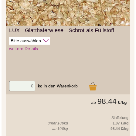
LUX - Glatthaferwiese - Schrot als Füllstoff
weitere Details
kg in den Warenkorb
98.44
ab
€/kg
Staffelung
unter 100kg
1.07 €/kg
ab 100kg
98.44 €/kg