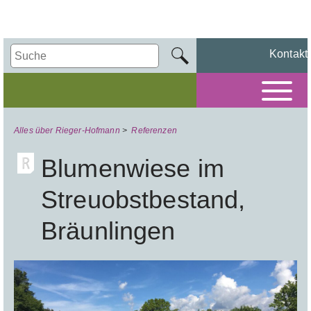
Kontakt
Alles über Rieger-Hofmann
>
Referenzen
Blumenwiese im
Streuobstbestand,
Bräunlingen