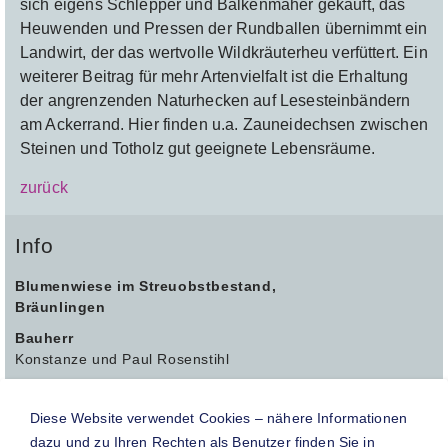
sich eigens Schlepper und Balkenmäher gekauft, das
Heuwenden und Pressen der Rundballen übernimmt ein
Landwirt, der das wertvolle Wildkräuterheu verfüttert. Ein
weiterer Beitrag für mehr Artenvielfalt ist die Erhaltung
der angrenzenden Naturhecken auf Lesesteinbändern
am Ackerrand. Hier finden u.a. Zauneidechsen zwischen
Steinen und Totholz gut geeignete Lebensräume.
zurück
Info
Blumenwiese im Streuobstbestand,
Bräunlingen
Bauherr
Konstanze und Paul Rosenstihl
Planer
ARCUS – Ingenieurbüro Stadt- und Landschaftsplanung
Diese Website verwendet Cookies – nähere Informationen
Hildegard und Otto Körner
dazu und zu Ihren Rechten als Benutzer finden Sie in