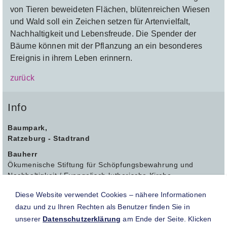
von Tieren beweideten Flächen, blütenreichen Wiesen
und Wald soll ein Zeichen setzen für Artenvielfalt,
Nachhaltigkeit und Lebensfreude. Die Spender der
Bäume können mit der Pflanzung an ein besonderes
Ereignis in ihrem Leben erinnern.
zurück
Info
Baumpark,
Ratzeburg - Stadtrand
Bauherr
Ökumenische Stiftung für Schöpfungsbewahrung und
Nachhaltigkeit / Evangelisch-lutherische Kirche
Planer
Diese Website verwendet Cookies – nähere Informationen
Büro Dr. Marxen-Drewes Naturnahe Grünplanung, Melsdorf
dazu und zu Ihren Rechten als Benutzer finden Sie in
Aussaatjahr
unserer
Datenschutzerklärung
am Ende der Seite. Klicken