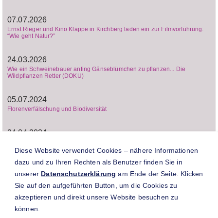
07.07.2026
Ernst Rieger und Kino Klappe in Kirchberg laden ein zur Filmvorführung:
“Wie geht Natur?”
24.03.2026
Wie ein Schweinebauer anfing Gänseblümchen zu pflanzen... Die
Wildpflanzen Retter (DOKU)
05.07.2024
Florenverfälschung und Biodiversität
24.04.2024
Saatgut-Pionier: Wie Ernst Rieger den Einfluss großer Saatgutkonzerne
sieht
Diese Website verwendet Cookies – nähere Informationen
dazu und zu Ihren Rechten als Benutzer finden Sie in
19.04.2024
unserer
Datenschutzerklärung
am Ende der Seite. Klicken
Verdienstorden für Ernst Rieger: Saatgut-Pionier aus Blaufelden wird
Sie auf den aufgeführten Button, um die Cookies zu
geehrt
akzeptieren und direkt unsere Website besuchen zu
können.
17.04.2024